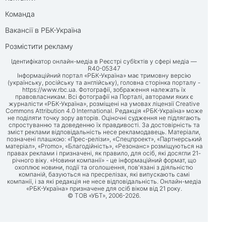
Команда
Вакансії в РБК-Україна
Розмістити рекламу
Ідентифікатор онлайн-медіа в Реєстрі суб’єктів у сфері медіа —
R40-05347
Інформаційний портал «РБК-Україна» має тримовну версію
(українську, російську та англійську), головна сторінка порталу -
https://www.rbc.ua
. Фотографії, зображення належать їх
правовласникам. Всі фотографії на Порталі, авторами яких є
журналісти «РБК-Україна», розміщені на умовах ліцензії Creative
Commons Attribution 4.0 International. Редакція «РБК-Україна» може
не поділяти точку зору авторів. Оціночні судження не підлягають
спростуванню та доведенню їх правдивості. За достовірність та
зміст реклами відповідальність несе рекламодавець. Матеріали,
позначені плашкою: «Прес-релізи», «Спецпроект», «Партнерський
матеріал», «Promo», «Благодійність», «Резонанс» розміщуються на
правах реклами і призначені, як правило, для осіб, які досягли 21-
річного віку. «Новини компанії» - це інформаційний формат, що
охоплює новини, події та оголошення, пов'язані з діяльністю
компаній, базуються на пресрелізах, які випускають самі
компанії, і за які редакція не несе відповідальність. Онлайн-медіа
«РБК-Україна» призначене для осіб віком від 21 року.
© ТОВ «УБТ», 2006-2026.