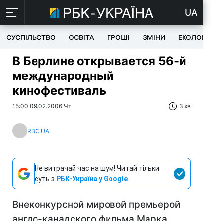
UA
СУСПІЛЬСТВО
ОСВІТА
ГРОШІ
ЗМІНИ
ЕКОЛОГІЯ
В Берлине открывается 56-й
международный
кинофестиваль
15:00 09.02.2006 Чт
3 хв
RBC.UA
Не витрачай час на шум! Читай тільки
суть з
РБК-Україна у Google
Внеконкурсной мировой премьерой
англо-канадского фильма Марка