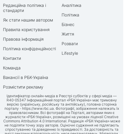
Редакційна політика і
Аналітика
стандарти
Політика
Як стати нашим автором
Бізнес
Правила користування
Життя
Правова інформація
Розваги
Політика конфіденційності
Lifestyle
Контакти
Команда
Вакансії в РБК-Україна
Розмістити рекламу
Ідентифікатор онлайн-медіа в Реєстрі суб’єктів у сфері медіа —
R40-05347 Інформаційний портал «РБК-Україна» має тримовну
версію (українську, російську та англійську), головна сторінка
порталу -
https://www.rbc.ua
. Фотографії, зображення належать їх
правовласникам. Всі фотографії на Порталі, авторами яких є
журналісти «РБК-Україна», розміщені на умовах ліцензії Creative
Commons Attribution 4.0 International. Редакція «РБК-Україна» може
не поділяти точку зору авторів. Оціночні судження не підлягають
спростуванню та доведенню їх правдивості. За достовірність та
зміст реклами відповідальність несе рекламодавець. Матеріали,