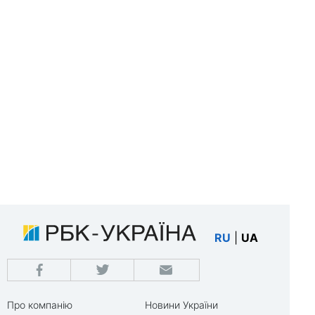
RU
|
UA
Про компанію
Новини України