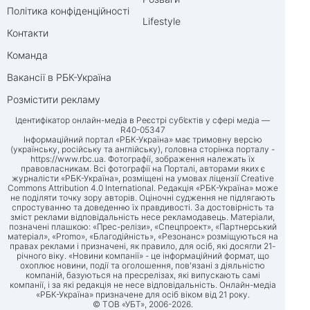
Політика конфіденційності
Lifestyle
Контакти
Команда
Вакансії в РБК-Україна
Розмістити рекламу
Ідентифікатор онлайн-медіа в Реєстрі суб’єктів у сфері медіа —
R40-05347
Інформаційний портал «РБК-Україна» має тримовну версію
(українську, російську та англійську), головна сторінка порталу -
https://www.rbc.ua
. Фотографії, зображення належать їх
правовласникам. Всі фотографії на Порталі, авторами яких є
журналісти «РБК-Україна», розміщені на умовах ліцензії Creative
Commons Attribution 4.0 International. Редакція «РБК-Україна» може
не поділяти точку зору авторів. Оціночні судження не підлягають
спростуванню та доведенню їх правдивості. За достовірність та
зміст реклами відповідальність несе рекламодавець. Матеріали,
позначені плашкою: «Прес-релізи», «Спецпроект», «Партнерський
матеріал», «Promo», «Благодійність», «Резонанс» розміщуються на
правах реклами і призначені, як правило, для осіб, які досягли 21-
річного віку. «Новини компанії» - це інформаційний формат, що
охоплює новини, події та оголошення, пов'язані з діяльністю
компаній, базуються на пресрелізах, які випускають самі
компанії, і за які редакція не несе відповідальність. Онлайн-медіа
«РБК-Україна» призначене для осіб віком від 21 року.
© ТОВ «УБТ», 2006-2026.