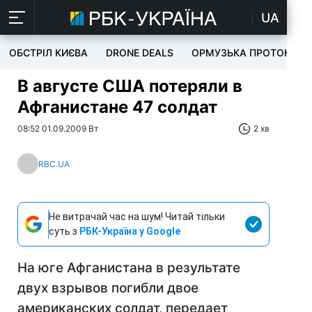
UA
ОБСТРІЛ КИЄВА
DRONE DEALS
ОРМУЗЬКА ПРОТОКА
В августе США потеряли в
Афганистане 47 солдат
08:52 01.09.2009 Вт
2 хв
RBC.UA
Не витрачай час на шум! Читай тільки
суть з
РБК-Україна у Google
На юге Афганистана в результате
двух взрывов погибли двое
американских солдат, передает