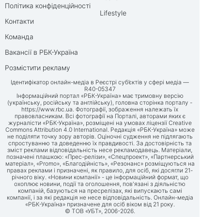
Політика конфіденційності
Lifestyle
Контакти
Команда
Вакансії в РБК-Україна
Розмістити рекламу
Ідентифікатор онлайн-медіа в Реєстрі суб’єктів у сфері медіа —
R40-05347
Інформаційний портал «РБК-Україна» має тримовну версію
(українську, російську та англійську), головна сторінка порталу -
https://www.rbc.ua
. Фотографії, зображення належать їх
правовласникам. Всі фотографії на Порталі, авторами яких є
журналісти «РБК-Україна», розміщені на умовах ліцензії Creative
Commons Attribution 4.0 International. Редакція «РБК-Україна» може
не поділяти точку зору авторів. Оціночні судження не підлягають
спростуванню та доведенню їх правдивості. За достовірність та
зміст реклами відповідальність несе рекламодавець. Матеріали,
позначені плашкою: «Прес-релізи», «Спецпроект», «Партнерський
матеріал», «Promo», «Благодійність», «Резонанс» розміщуються на
правах реклами і призначені, як правило, для осіб, які досягли 21-
річного віку. «Новини компанії» - це інформаційний формат, що
охоплює новини, події та оголошення, пов'язані з діяльністю
компаній, базуються на пресрелізах, які випускають самі
компанії, і за які редакція не несе відповідальність. Онлайн-медіа
«РБК-Україна» призначене для осіб віком від 21 року.
© ТОВ «УБТ», 2006-2026.