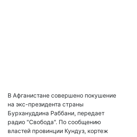
В Афганистане совершено покушение
на экс-президента страны
Бурхануддина Раббани, передает
радио "Свобода". По сообщению
властей провинции Кундуз, кортеж