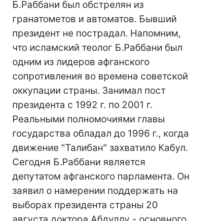
Б.Раббани был обстрелян из
гранатометов и автоматов. Бывший
президент не пострадал. Напомним,
что исламский теолог Б.Раббани был
одним из лидеров афганского
сопротивления во времена советской
оккупации страны. Занимал пост
президента с 1992 г. по 2001 г.
Реальными полномочиями главы
государства обладал до 1996 г., когда
движение "Талибан" захватило Кабул.
Сегодня Б.Раббани является
депутатом афганского парламента. Он
заявил о намерении поддержать на
выборах президента страны 20
августа доктора Абдуллу - основного