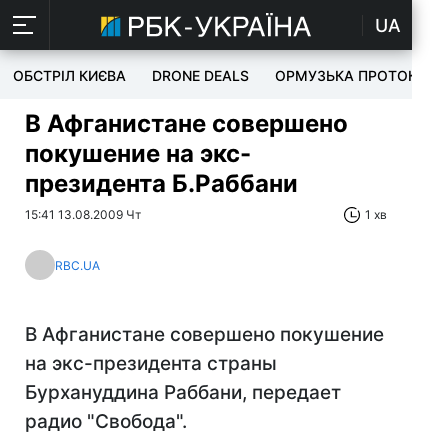
UA
ОБСТРІЛ КИЄВА
DRONE DEALS
ОРМУЗЬКА ПРОТОКА
В Афганистане совершено
покушение на экс-
президента Б.Раббани
15:41 13.08.2009 Чт
1 хв
RBC.UA
В Афганистане совершено покушение
на экс-президента страны
Бурхануддина Раббани, передает
радио "Свобода".