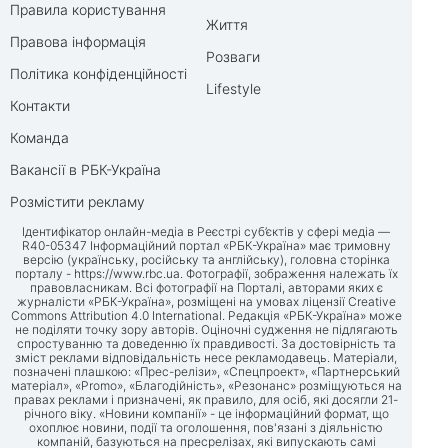
Правила користування
Життя
Правова інформація
Розваги
Політика конфіденційності
Lifestyle
Контакти
Команда
Вакансії в РБК-Україна
Розмістити рекламу
Ідентифікатор онлайн-медіа в Реєстрі суб’єктів у сфері медіа —
R40-05347 Інформаційний портал «РБК-Україна» має тримовну
версію (українську, російську та англійську), головна сторінка
порталу -
https://www.rbc.ua
. Фотографії, зображення належать їх
правовласникам. Всі фотографії на Порталі, авторами яких є
журналісти «РБК-Україна», розміщені на умовах ліцензії Creative
Commons Attribution 4.0 International. Редакція «РБК-Україна» може
не поділяти точку зору авторів. Оціночні судження не підлягають
спростуванню та доведенню їх правдивості. За достовірність та
зміст реклами відповідальність несе рекламодавець. Матеріали,
позначені плашкою: «Прес-релізи», «Спецпроект», «Партнерський
матеріал», «Promo», «Благодійність», «Резонанс» розміщуються на
правах реклами і призначені, як правило, для осіб, які досягли 21-
річного віку. «Новини компанії» - це інформаційний формат, що
охоплює новини, події та оголошення, пов'язані з діяльністю
компаній, базуються на пресрелізах, які випускають самі