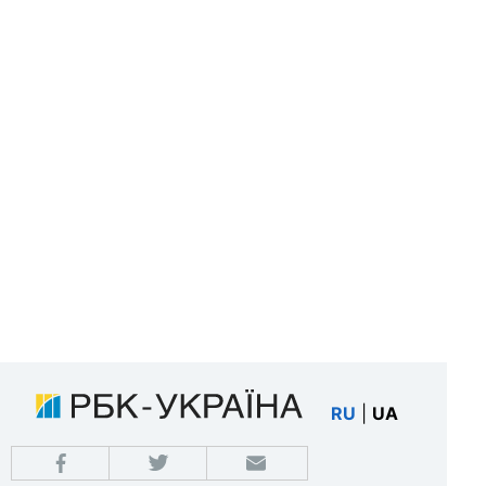
RU
|
UA