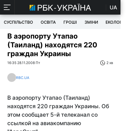
UA
СУСПІЛЬСТВО
ОСВІТА
ГРОШІ
ЗМІНИ
ЕКОЛОГІЯ
В аэропорту Утапао
(Таиланд) находятся 220
граждан Украины
16:35 28.11.2008 Пт
2 хв
RBC.UA
В аэропорту Утапао (Таиланд)
находятся 220 граждан Украины. Об
этом сообщает 5-й телеканал со
ссылкой на авиакомпанию