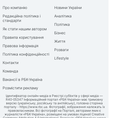
Про компанію
Новини України
Редакційна політика і
Аналітика
стандарти
Політика
Як стати нашим автором
Бізнес
Правила користування
Життя
Правова інформація
Розваги
Політика конфіденційності
Lifestyle
Контакти
Команда
Вакансії в РБК-Україна
Розмістити рекламу
Ідентифікатор онлайн-медіа в Реєстрі суб’єктів у сфері медіа —
R40-05347 Інформаційний портал «РБК-Україна» має тримовну
версію (українську, російську та англійську), головна сторінка
порталу -
https://www.rbc.ua
. Фотографії, зображення належать їх
правовласникам. Всі фотографії на Порталі, авторами яких є
журналісти «РБК-Україна», розміщені на умовах ліцензії Creative
Commons Attribution 4.0 International. Редакція «РБК-Україна» може