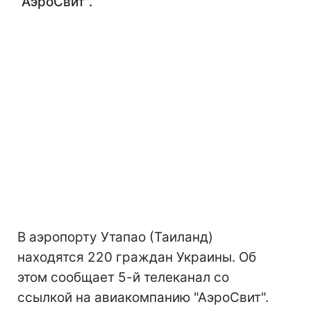
"АэроСвит".
В аэропорту Утапао (Таиланд)
находятся 220 граждан Украины. Об
этом сообщает 5-й телеканал со
ссылкой на авиакомпанию "АэроСвит".