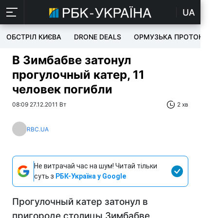
UA
ОБСТРІЛ КИЄВА
DRONE DEALS
ОРМУЗЬКА ПРОТОКА
В Зимбабве затонул
прогулочный катер, 11
человек погибли
08:09 27.12.2011 Вт
2 хв
RBC.UA
Не витрачай час на шум! Читай тільки
суть з
РБК-Україна у Google
Прогулочный катер затонул в
пригороде столицы Зимбабве