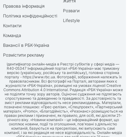
Життя
Правова інформація
Розваги
Політика конфіденційності
Lifestyle
Контакти
Команда
Вакансії в РБК-Україна
Розмістити рекламу
Ідентифікатор онлайн-медіа в Реєстрі суб’єктів у сфері медіа —
R40-05347 Інформаційний портал «РБК-Україна» має тримовну
версію (українську, російську та англійську), головна сторінка
порталу -
https://www.rbc.ua
. Фотографії, зображення належать їх
правовласникам. Всі фотографії на Порталі, авторами яких є
журналісти «РБК-Україна», розміщені на умовах ліцензії Creative
Commons Attribution 4.0 International. Редакція «РБК-Україна» може
не поділяти точку зору авторів. Оціночні судження не підлягають
спростуванню та доведенню їх правдивості. За достовірність та
зміст реклами відповідальність несе рекламодавець. Матеріали,
позначені плашкою: «Прес-релізи», «Спецпроект», «Партнерський
матеріал», «Promo», «Благодійність», «Резонанс» розміщуються на
правах реклами і призначені, як правило, для осіб, які досягли 21-
річного віку. «Новини компанії» - це інформаційний формат, що
охоплює новини, події та оголошення, пов'язані з діяльністю
компаній, базуються на пресрелізах, які випускають самі
компанії, і за які редакція не несе відповідальність. Онлайн-медіа
«РБК-Україна» призначене для осіб віком від 21 року.