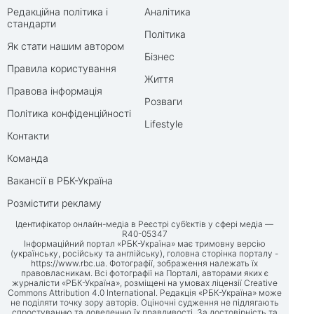
Редакційна політика і
Аналітика
стандарти
Політика
Як стати нашим автором
Бізнес
Правила користування
Життя
Правова інформація
Розваги
Політика конфіденційності
Lifestyle
Контакти
Команда
Вакансії в РБК-Україна
Розмістити рекламу
Ідентифікатор онлайн-медіа в Реєстрі суб’єктів у сфері медіа —
R40-05347
Інформаційний портал «РБК-Україна» має тримовну версію
(українську, російську та англійську), головна сторінка порталу -
https://www.rbc.ua
. Фотографії, зображення належать їх
правовласникам. Всі фотографії на Порталі, авторами яких є
журналісти «РБК-Україна», розміщені на умовах ліцензії Creative
Commons Attribution 4.0 International. Редакція «РБК-Україна» може
не поділяти точку зору авторів. Оціночні судження не підлягають
спростуванню та доведенню їх правдивості. За достовірність та