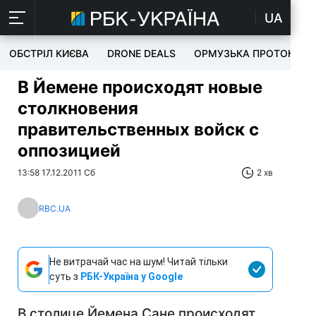
UA
ОБСТРІЛ КИЄВА
DRONE DEALS
ОРМУЗЬКА ПРОТОКА
В Йемене происходят новые
столкновения
правительственных войск с
оппозицией
13:58 17.12.2011 Сб
2 хв
RBC.UA
Не витрачай час на шум! Читай тільки
суть з
РБК-Україна у Google
В столице Йемена Сане происходят