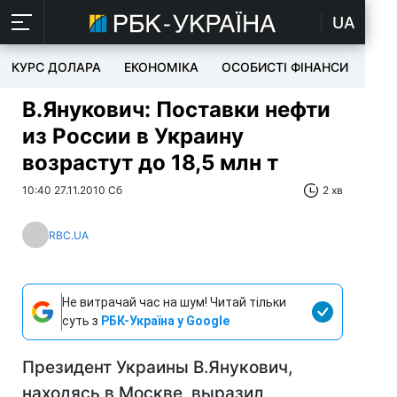
UA
КУРС ДОЛАРА
ЕКОНОМІКА
ОСОБИСТІ ФІНАНСИ
TEC
В.Янукович: Поставки нефти
из России в Украину
возрастут до 18,5 млн т
10:40 27.11.2010 Сб
2 хв
RBC.UA
Не витрачай час на шум! Читай тільки
суть з
РБК-Україна у Google
Президент Украины В.Янукович,
находясь в Москве, выразил