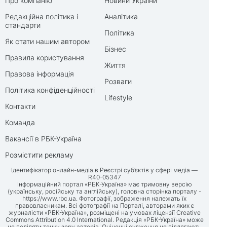
Про компанію
Новини України
Редакційна політика і
Аналітика
стандарти
Політика
Як стати нашим автором
Бізнес
Правила користування
Життя
Правова інформація
Розваги
Політика конфіденційності
Lifestyle
Контакти
Команда
Вакансії в РБК-Україна
Розмістити рекламу
Ідентифікатор онлайн-медіа в Реєстрі суб’єктів у сфері медіа —
R40-05347
Інформаційний портал «РБК-Україна» має тримовну версію
(українську, російську та англійську), головна сторінка порталу -
https://www.rbc.ua
. Фотографії, зображення належать їх
правовласникам. Всі фотографії на Порталі, авторами яких є
журналісти «РБК-Україна», розміщені на умовах ліцензії Creative
Commons Attribution 4.0 International. Редакція «РБК-Україна» може
не поділяти точку зору авторів. Оціночні судження не підлягають