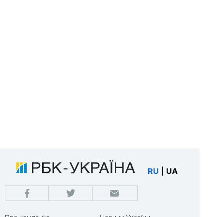
RU
|
UA