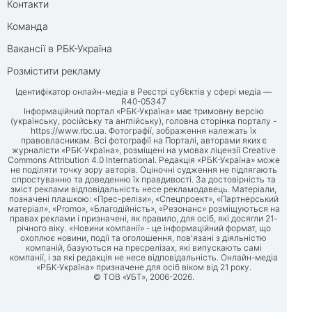
Контакти
Команда
Вакансії в РБК-Україна
Розмістити рекламу
Ідентифікатор онлайн-медіа в Реєстрі суб’єктів у сфері медіа —
R40-05347
Інформаційний портал «РБК-Україна» має тримовну версію
(українську, російську та англійську), головна сторінка порталу -
https://www.rbc.ua
. Фотографії, зображення належать їх
правовласникам. Всі фотографії на Порталі, авторами яких є
журналісти «РБК-Україна», розміщені на умовах ліцензії Creative
Commons Attribution 4.0 International. Редакція «РБК-Україна» може
не поділяти точку зору авторів. Оціночні судження не підлягають
спростуванню та доведенню їх правдивості. За достовірність та
зміст реклами відповідальність несе рекламодавець. Матеріали,
позначені плашкою: «Прес-релізи», «Спецпроект», «Партнерський
матеріал», «Promo», «Благодійність», «Резонанс» розміщуються на
правах реклами і призначені, як правило, для осіб, які досягли 21-
річного віку. «Новини компанії» - це інформаційний формат, що
охоплює новини, події та оголошення, пов'язані з діяльністю
компаній, базуються на пресрелізах, які випускають самі
компанії, і за які редакція не несе відповідальність. Онлайн-медіа
«РБК-Україна» призначене для осіб віком від 21 року.
© ТОВ «УБТ», 2006-2026.