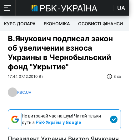
UA
КУРС ДОЛАРА
ЕКОНОМІКА
ОСОБИСТІ ФІНАНСИ
TEC
В.Янукович подписал закон
об увеличении взноса
Украины в Чернобыльский
фонд "Укрытие"
17:44 07.12.2010 Вт
3 хв
RBC.UA
Не витрачай час на шум! Читай тільки
суть з
РБК-Україна у Google
Президент Украины Виктор Янукович