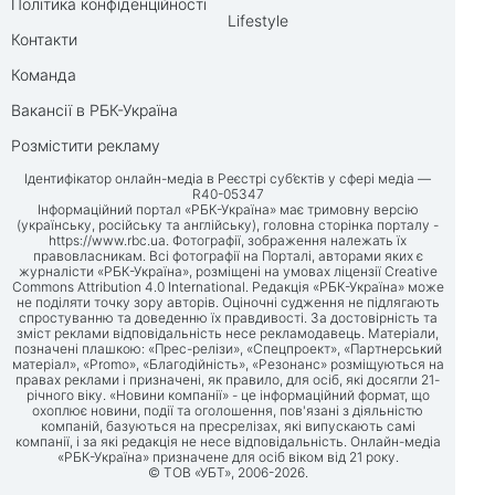
Політика конфіденційності
Lifestyle
Контакти
Команда
Вакансії в РБК-Україна
Розмістити рекламу
Ідентифікатор онлайн-медіа в Реєстрі суб’єктів у сфері медіа —
R40-05347
Інформаційний портал «РБК-Україна» має тримовну версію
(українську, російську та англійську), головна сторінка порталу -
https://www.rbc.ua
. Фотографії, зображення належать їх
правовласникам. Всі фотографії на Порталі, авторами яких є
журналісти «РБК-Україна», розміщені на умовах ліцензії Creative
Commons Attribution 4.0 International. Редакція «РБК-Україна» може
не поділяти точку зору авторів. Оціночні судження не підлягають
спростуванню та доведенню їх правдивості. За достовірність та
зміст реклами відповідальність несе рекламодавець. Матеріали,
позначені плашкою: «Прес-релізи», «Спецпроект», «Партнерський
матеріал», «Promo», «Благодійність», «Резонанс» розміщуються на
правах реклами і призначені, як правило, для осіб, які досягли 21-
річного віку. «Новини компанії» - це інформаційний формат, що
охоплює новини, події та оголошення, пов'язані з діяльністю
компаній, базуються на пресрелізах, які випускають самі
компанії, і за які редакція не несе відповідальність. Онлайн-медіа
«РБК-Україна» призначене для осіб віком від 21 року.
© ТОВ «УБТ», 2006-2026.