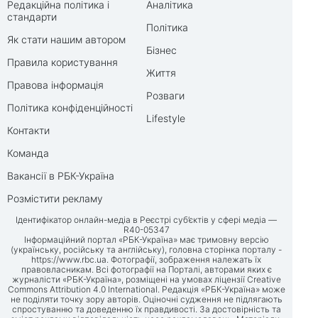
Редакційна політика і
Аналітика
стандарти
Політика
Як стати нашим автором
Бізнес
Правила користування
Життя
Правова інформація
Розваги
Політика конфіденційності
Lifestyle
Контакти
Команда
Вакансії в РБК-Україна
Розмістити рекламу
Ідентифікатор онлайн-медіа в Реєстрі суб’єктів у сфері медіа —
R40-05347
Інформаційний портал «РБК-Україна» має тримовну версію
(українську, російську та англійську), головна сторінка порталу -
https://www.rbc.ua
. Фотографії, зображення належать їх
правовласникам. Всі фотографії на Порталі, авторами яких є
журналісти «РБК-Україна», розміщені на умовах ліцензії Creative
Commons Attribution 4.0 International. Редакція «РБК-Україна» може
не поділяти точку зору авторів. Оціночні судження не підлягають
спростуванню та доведенню їх правдивості. За достовірність та