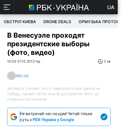
UA
ОБСТРІЛ КИЄВА
DRONE DEALS
ОРМУЗЬКА ПРОТОКА
В Венесуэле проходят
президентские выборы
(фото, видео)
10:53 07.10.2012 Нд
2 хв
RBC.UA
Эксперты считают, что у Чавеса есть все шансы на
победу, однако легко она не достанется. Фото из
открытых источников
Не витрачай час на шум! Читай тільки
суть з
РБК-Україна у Google