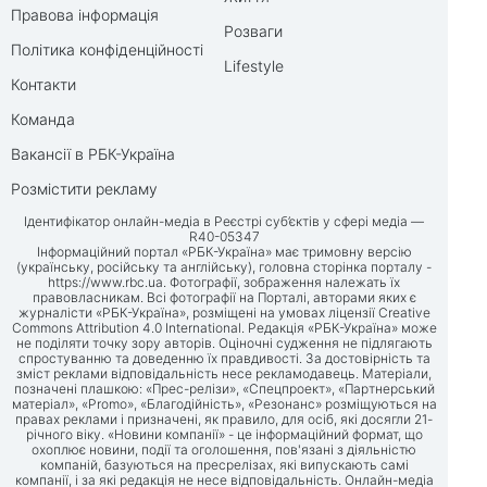
Правова інформація
Розваги
Політика конфіденційності
Lifestyle
Контакти
Команда
Вакансії в РБК-Україна
Розмістити рекламу
Ідентифікатор онлайн-медіа в Реєстрі суб’єктів у сфері медіа —
R40-05347
Інформаційний портал «РБК-Україна» має тримовну версію
(українську, російську та англійську), головна сторінка порталу -
https://www.rbc.ua
. Фотографії, зображення належать їх
правовласникам. Всі фотографії на Порталі, авторами яких є
журналісти «РБК-Україна», розміщені на умовах ліцензії Creative
Commons Attribution 4.0 International. Редакція «РБК-Україна» може
не поділяти точку зору авторів. Оціночні судження не підлягають
спростуванню та доведенню їх правдивості. За достовірність та
зміст реклами відповідальність несе рекламодавець. Матеріали,
позначені плашкою: «Прес-релізи», «Спецпроект», «Партнерський
матеріал», «Promo», «Благодійність», «Резонанс» розміщуються на
правах реклами і призначені, як правило, для осіб, які досягли 21-
річного віку. «Новини компанії» - це інформаційний формат, що
охоплює новини, події та оголошення, пов'язані з діяльністю
компаній, базуються на пресрелізах, які випускають самі
компанії, і за які редакція не несе відповідальність. Онлайн-медіа