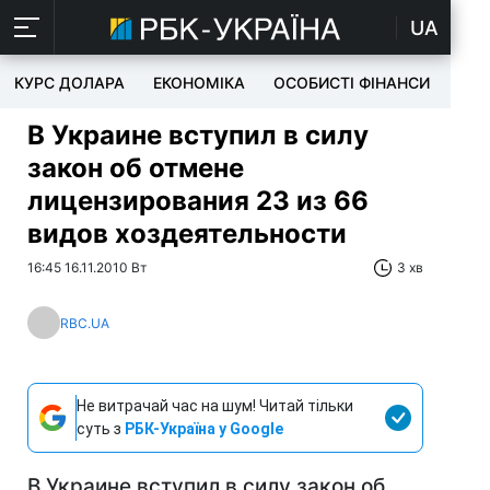
UA
КУРС ДОЛАРА
ЕКОНОМІКА
ОСОБИСТІ ФІНАНСИ
TEC
В Украине вступил в силу
закон об отмене
лицензирования 23 из 66
видов хоздеятельности
16:45 16.11.2010 Вт
3 хв
RBC.UA
Не витрачай час на шум! Читай тільки
суть з
РБК-Україна у Google
В Украине вступил в силу закон об