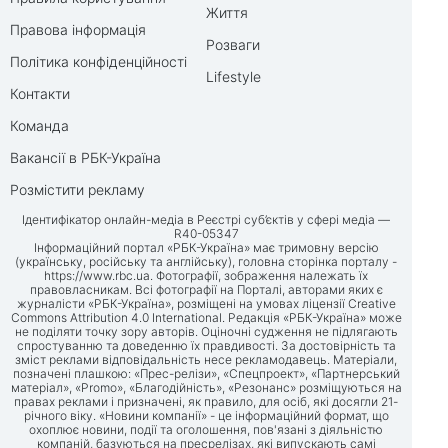
Життя
Правова інформація
Розваги
Політика конфіденційності
Lifestyle
Контакти
Команда
Вакансії в РБК-Україна
Розмістити рекламу
Ідентифікатор онлайн-медіа в Реєстрі суб’єктів у сфері медіа —
R40-05347
Інформаційний портал «РБК-Україна» має тримовну версію
(українську, російську та англійську), головна сторінка порталу -
https://www.rbc.ua
. Фотографії, зображення належать їх
правовласникам. Всі фотографії на Порталі, авторами яких є
журналісти «РБК-Україна», розміщені на умовах ліцензії Creative
Commons Attribution 4.0 International. Редакція «РБК-Україна» може
не поділяти точку зору авторів. Оціночні судження не підлягають
спростуванню та доведенню їх правдивості. За достовірність та
зміст реклами відповідальність несе рекламодавець. Матеріали,
позначені плашкою: «Прес-релізи», «Спецпроект», «Партнерський
матеріал», «Promo», «Благодійність», «Резонанс» розміщуються на
правах реклами і призначені, як правило, для осіб, які досягли 21-
річного віку. «Новини компанії» - це інформаційний формат, що
охоплює новини, події та оголошення, пов'язані з діяльністю
компаній, базуються на пресрелізах, які випускають самі