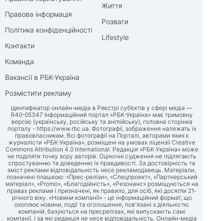
Життя
Правова інформація
Розваги
Політика конфіденційності
Lifestyle
Контакти
Команда
Вакансії в РБК-Україна
Розмістити рекламу
Ідентифікатор онлайн-медіа в Реєстрі суб’єктів у сфері медіа —
R40-05347 Інформаційний портал «РБК-Україна» має тримовну
версію (українську, російську та англійську), головна сторінка
порталу -
https://www.rbc.ua
. Фотографії, зображення належать їх
правовласникам. Всі фотографії на Порталі, авторами яких є
журналісти «РБК-Україна», розміщені на умовах ліцензії Creative
Commons Attribution 4.0 International. Редакція «РБК-Україна» може
не поділяти точку зору авторів. Оціночні судження не підлягають
спростуванню та доведенню їх правдивості. За достовірність та
зміст реклами відповідальність несе рекламодавець. Матеріали,
позначені плашкою: «Прес-релізи», «Спецпроект», «Партнерський
матеріал», «Promo», «Благодійність», «Резонанс» розміщуються на
правах реклами і призначені, як правило, для осіб, які досягли 21-
річного віку. «Новини компанії» - це інформаційний формат, що
охоплює новини, події та оголошення, пов'язані з діяльністю
компаній, базуються на пресрелізах, які випускають самі
компанії, і за які редакція не несе відповідальність. Онлайн-медіа