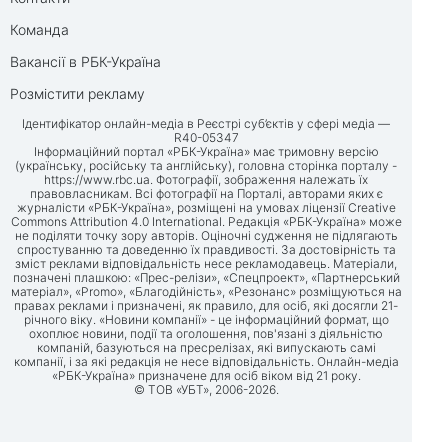
Команда
Вакансії в РБК-Україна
Розмістити рекламу
Ідентифікатор онлайн-медіа в Реєстрі суб’єктів у сфері медіа —
R40-05347
Інформаційний портал «РБК-Україна» має тримовну версію
(українську, російську та англійську), головна сторінка порталу -
https://www.rbc.ua
. Фотографії, зображення належать їх
правовласникам. Всі фотографії на Порталі, авторами яких є
журналісти «РБК-Україна», розміщені на умовах ліцензії Creative
Commons Attribution 4.0 International. Редакція «РБК-Україна» може
не поділяти точку зору авторів. Оціночні судження не підлягають
спростуванню та доведенню їх правдивості. За достовірність та
зміст реклами відповідальність несе рекламодавець. Матеріали,
позначені плашкою: «Прес-релізи», «Спецпроект», «Партнерський
матеріал», «Promo», «Благодійність», «Резонанс» розміщуються на
правах реклами і призначені, як правило, для осіб, які досягли 21-
річного віку. «Новини компанії» - це інформаційний формат, що
охоплює новини, події та оголошення, пов'язані з діяльністю
компаній, базуються на пресрелізах, які випускають самі
компанії, і за які редакція не несе відповідальність. Онлайн-медіа
«РБК-Україна» призначене для осіб віком від 21 року.
© ТОВ «УБТ», 2006-2026.