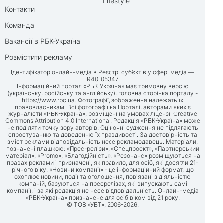
Lifestyle
Контакти
Команда
Вакансії в РБК-Україна
Розмістити рекламу
Ідентифікатор онлайн-медіа в Реєстрі суб’єктів у сфері медіа —
R40-05347
Інформаційний портал «РБК-Україна» має тримовну версію
(українську, російську та англійську), головна сторінка порталу -
https://www.rbc.ua
. Фотографії, зображення належать їх
правовласникам. Всі фотографії на Порталі, авторами яких є
журналісти «РБК-Україна», розміщені на умовах ліцензії Creative
Commons Attribution 4.0 International. Редакція «РБК-Україна» може
не поділяти точку зору авторів. Оціночні судження не підлягають
спростуванню та доведенню їх правдивості. За достовірність та
зміст реклами відповідальність несе рекламодавець. Матеріали,
позначені плашкою: «Прес-релізи», «Спецпроект», «Партнерський
матеріал», «Promo», «Благодійність», «Резонанс» розміщуються на
правах реклами і призначені, як правило, для осіб, які досягли 21-
річного віку. «Новини компанії» - це інформаційний формат, що
охоплює новини, події та оголошення, пов'язані з діяльністю
компаній, базуються на пресрелізах, які випускають самі
компанії, і за які редакція не несе відповідальність. Онлайн-медіа
«РБК-Україна» призначене для осіб віком від 21 року.
© ТОВ «УБТ», 2006-2026.