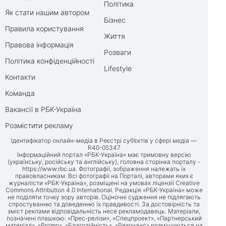
Політика
Як стати нашим автором
Бізнес
Правила користування
Життя
Правова інформація
Розваги
Політика конфіденційності
Lifestyle
Контакти
Команда
Вакансії в РБК-Україна
Розмістити рекламу
Ідентифікатор онлайн-медіа в Реєстрі суб’єктів у сфері медіа —
R40-05347
Інформаційний портал «РБК-Україна» має тримовну версію
(українську, російську та англійську), головна сторінка порталу -
https://www.rbc.ua
. Фотографії, зображення належать їх
правовласникам. Всі фотографії на Порталі, авторами яких є
журналісти «РБК-Україна», розміщені на умовах ліцензії Creative
Commons Attribution 4.0 International. Редакція «РБК-Україна» може
не поділяти точку зору авторів. Оціночні судження не підлягають
спростуванню та доведенню їх правдивості. За достовірність та
зміст реклами відповідальність несе рекламодавець. Матеріали,
позначені плашкою: «Прес-релізи», «Спецпроект», «Партнерський
матеріал», «Promo», «Благодійність», «Резонанс» розміщуються на