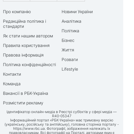
Про компанію
Новини України
Редакційна політика і
Аналітика
стандарти
Політика
Як стати нашим автором
Бізнес
Правила користування
Життя
Правова інформація
Розваги
Політика конфіденційності
Lifestyle
Контакти
Команда
Вакансії в РБК-Україна
Розмістити рекламу
Ідентифікатор онлайн-медіа в Реєстрі суб’єктів у сфері медіа —
R40-05347
Інформаційний портал «РБК-Україна» має тримовну версію
(українську, російську та англійську), головна сторінка порталу -
https://www.rbc.ua
. Фотографії, зображення належать їх
правовласникам. Всі фотографії на Порталі, авторами яких є