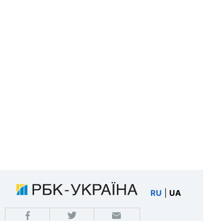
RU
|
UA