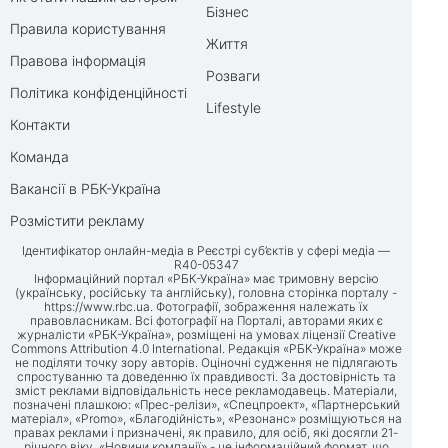
Бізнес
Правила користування
Життя
Правова інформація
Розваги
Політика конфіденційності
Lifestyle
Контакти
Команда
Вакансії в РБК-Україна
Розмістити рекламу
Ідентифікатор онлайн-медіа в Реєстрі суб’єктів у сфері медіа —
R40-05347
Інформаційний портал «РБК-Україна» має тримовну версію
(українську, російську та англійську), головна сторінка порталу -
https://www.rbc.ua
. Фотографії, зображення належать їх
правовласникам. Всі фотографії на Порталі, авторами яких є
журналісти «РБК-Україна», розміщені на умовах ліцензії Creative
Commons Attribution 4.0 International. Редакція «РБК-Україна» може
не поділяти точку зору авторів. Оціночні судження не підлягають
спростуванню та доведенню їх правдивості. За достовірність та
зміст реклами відповідальність несе рекламодавець. Матеріали,
позначені плашкою: «Прес-релізи», «Спецпроект», «Партнерський
матеріал», «Promo», «Благодійність», «Резонанс» розміщуються на
правах реклами і призначені, як правило, для осіб, які досягли 21-
річного віку. «Новини компанії» - це інформаційний формат, що