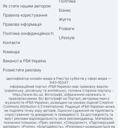
Політика
Як стати нашим автором
Бізнес
Правила користування
Життя
Правова інформація
Розваги
Політика конфіденційності
Lifestyle
Контакти
Команда
Вакансії в РБК-Україна
Розмістити рекламу
Ідентифікатор онлайн-медіа в Реєстрі суб’єктів у сфері медіа —
R40-05347
Інформаційний портал «РБК-Україна» має тримовну версію
(українську, російську та англійську), головна сторінка порталу -
https://www.rbc.ua
. Фотографії, зображення належать їх
правовласникам. Всі фотографії на Порталі, авторами яких є
журналісти «РБК-Україна», розміщені на умовах ліцензії Creative
Commons Attribution 4.0 International. Редакція «РБК-Україна» може
не поділяти точку зору авторів. Оціночні судження не підлягають
спростуванню та доведенню їх правдивості. За достовірність та
зміст реклами відповідальність несе рекламодавець. Матеріали,
позначені плашкою: «Прес-релізи», «Спецпроект», «Партнерський
матеріал», «Promo», «Благодійність», «Резонанс» розміщуються на