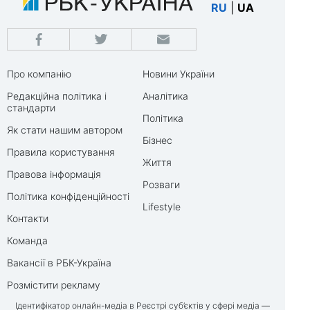
RU
|
UA
Про компанію
Новини України
Редакційна політика і
Аналітика
стандарти
Політика
Як стати нашим автором
Бізнес
Правила користування
Життя
Правова інформація
Розваги
Політика конфіденційності
Lifestyle
Контакти
Команда
Вакансії в РБК-Україна
Розмістити рекламу
Ідентифікатор онлайн-медіа в Реєстрі суб’єктів у сфері медіа —