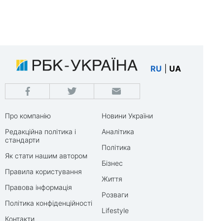
RU
|
UA
Про компанію
Новини України
Редакційна політика і
Аналітика
стандарти
Політика
Як стати нашим автором
Бізнес
Правила користування
Життя
Правова інформація
Розваги
Політика конфіденційності
Lifestyle
Контакти