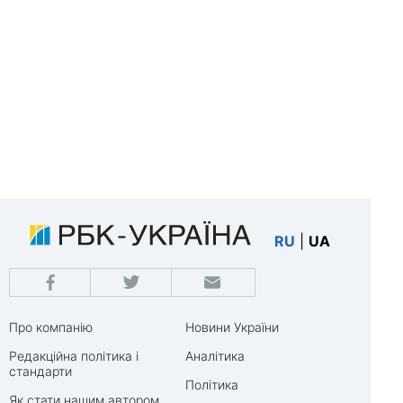
RU
|
UA
Про компанію
Новини України
Редакційна політика і
Аналітика
стандарти
Політика
Як стати нашим автором