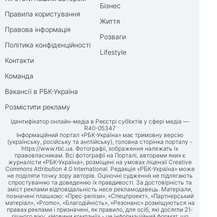
Бізнес
Правила користування
Життя
Правова інформація
Розваги
Політика конфіденційності
Lifestyle
Контакти
Команда
Вакансії в РБК-Україна
Розмістити рекламу
Ідентифікатор онлайн-медіа в Реєстрі суб’єктів у сфері медіа —
R40-05347
Інформаційний портал «РБК-Україна» має тримовну версію
(українську, російську та англійську), головна сторінка порталу -
https://www.rbc.ua
. Фотографії, зображення належать їх
правовласникам. Всі фотографії на Порталі, авторами яких є
журналісти «РБК-Україна», розміщені на умовах ліцензії Creative
Commons Attribution 4.0 International. Редакція «РБК-Україна» може
не поділяти точку зору авторів. Оціночні судження не підлягають
спростуванню та доведенню їх правдивості. За достовірність та
зміст реклами відповідальність несе рекламодавець. Матеріали,
позначені плашкою: «Прес-релізи», «Спецпроект», «Партнерський
матеріал», «Promo», «Благодійність», «Резонанс» розміщуються на
правах реклами і призначені, як правило, для осіб, які досягли 21-
річного віку. «Новини компанії» - це інформаційний формат, що