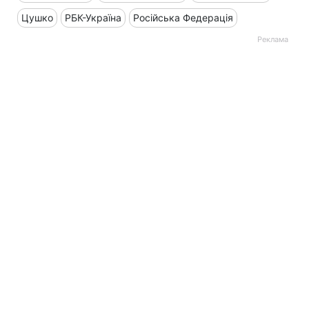
Цушко
РБК-Україна
Російська Федерація