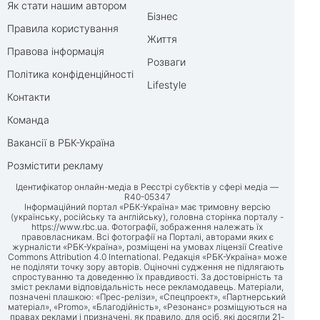
Як стати нашим автором
Бізнес
Правила користування
Життя
Правова інформація
Розваги
Політика конфіденційності
Lifestyle
Контакти
Команда
Вакансії в РБК-Україна
Розмістити рекламу
Ідентифікатор онлайн-медіа в Реєстрі суб’єктів у сфері медіа —
R40-05347
Інформаційний портал «РБК-Україна» має тримовну версію
(українську, російську та англійську), головна сторінка порталу -
https://www.rbc.ua
. Фотографії, зображення належать їх
правовласникам. Всі фотографії на Порталі, авторами яких є
журналісти «РБК-Україна», розміщені на умовах ліцензії Creative
Commons Attribution 4.0 International. Редакція «РБК-Україна» може
не поділяти точку зору авторів. Оціночні судження не підлягають
спростуванню та доведенню їх правдивості. За достовірність та
зміст реклами відповідальність несе рекламодавець. Матеріали,
позначені плашкою: «Прес-релізи», «Спецпроект», «Партнерський
матеріал», «Promo», «Благодійність», «Резонанс» розміщуються на
правах реклами і призначені, як правило, для осіб, які досягли 21-