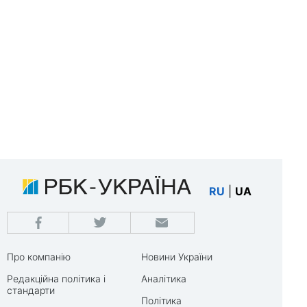
RU
|
UA
Про компанію
Новини України
Редакційна політика і
Аналітика
стандарти
Політика