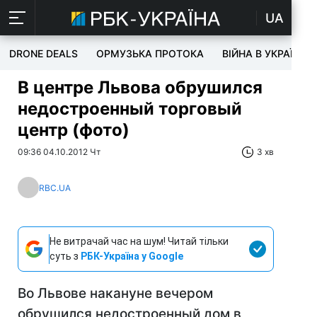
UA
DRONE DEALS
ОРМУЗЬКА ПРОТОКА
ВІЙНА В УКРАЇНІ
В центре Львова обрушился
недостроенный торговый
центр (фото)
09:36 04.10.2012 Чт
3 хв
RBC.UA
Не витрачай час на шум! Читай тільки
суть з
РБК-Україна у Google
Во Львове накануне вечером
обрушился недостроенный дом в