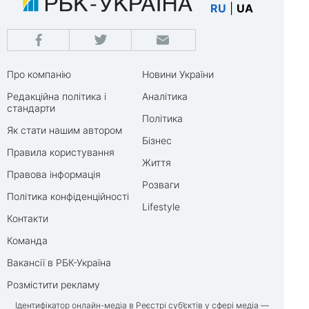
RU
|
UA
Про компанію
Новини України
Редакційна політика і
Аналітика
стандарти
Політика
Як стати нашим автором
Бізнес
Правила користування
Життя
Правова інформація
Розваги
Політика конфіденційності
Lifestyle
Контакти
Команда
Вакансії в РБК-Україна
Розмістити рекламу
Ідентифікатор онлайн-медіа в Реєстрі суб’єктів у сфері медіа —