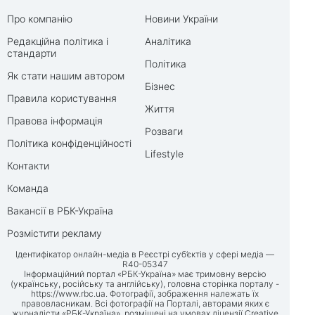
Про компанію
Новини України
Редакційна політика і
Аналітика
стандарти
Політика
Як стати нашим автором
Бізнес
Правила користування
Життя
Правова інформація
Розваги
Політика конфіденційності
Lifestyle
Контакти
Команда
Вакансії в РБК-Україна
Розмістити рекламу
Ідентифікатор онлайн-медіа в Реєстрі суб’єктів у сфері медіа —
R40-05347
Інформаційний портал «РБК-Україна» має тримовну версію
(українську, російську та англійську), головна сторінка порталу -
https://www.rbc.ua
. Фотографії, зображення належать їх
правовласникам. Всі фотографії на Порталі, авторами яких є
журналісти «РБК-Україна», розміщені на умовах ліцензії Creative