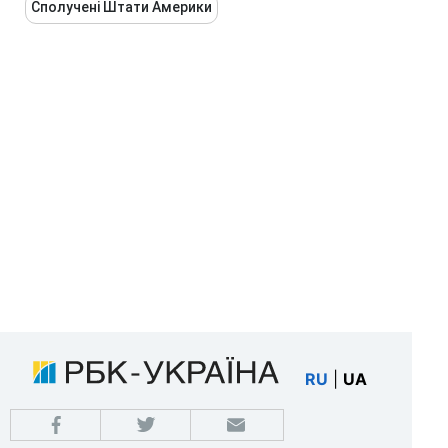
Сполучені Штати Америки
RU
|
UA