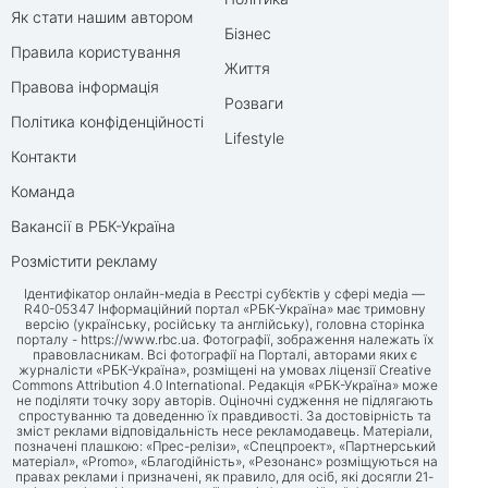
Як стати нашим автором
Бізнес
Правила користування
Життя
Правова інформація
Розваги
Політика конфіденційності
Lifestyle
Контакти
Команда
Вакансії в РБК-Україна
Розмістити рекламу
Ідентифікатор онлайн-медіа в Реєстрі суб’єктів у сфері медіа —
R40-05347 Інформаційний портал «РБК-Україна» має тримовну
версію (українську, російську та англійську), головна сторінка
порталу -
https://www.rbc.ua
. Фотографії, зображення належать їх
правовласникам. Всі фотографії на Порталі, авторами яких є
журналісти «РБК-Україна», розміщені на умовах ліцензії Creative
Commons Attribution 4.0 International. Редакція «РБК-Україна» може
не поділяти точку зору авторів. Оціночні судження не підлягають
спростуванню та доведенню їх правдивості. За достовірність та
зміст реклами відповідальність несе рекламодавець. Матеріали,
позначені плашкою: «Прес-релізи», «Спецпроект», «Партнерський
матеріал», «Promo», «Благодійність», «Резонанс» розміщуються на
правах реклами і призначені, як правило, для осіб, які досягли 21-