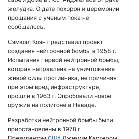
желудка. О дате похорон и церемонии
прощания с ученым пока не
сообщалось.
Сэмюэл Коэн представил проект
создания нейтронной бомбы в 1958 г.
Испытания первой нейтронной бомбы,
которая направлена на уничтожение
живой силы противника, не причиняя
при этом вред инфраструктуре,
прошли в 1963 г. Опробовали новое
оружие на полигоне в Неваде.
Разработки нейтронной бомбы были
приостановлены в 1978 г.
Президентом
США
Джимми Картером,