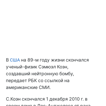
В
США
на 89-м году жизни скончался
ученый-физик Сэмюэл Коэн,
создавший нейтронную бомбу,
передает РБК со ссылкой на
американские СМИ.
С.Коэн скончался 1 декабря 2010 г. в
своем доме в Лос-Анджелесе от рака