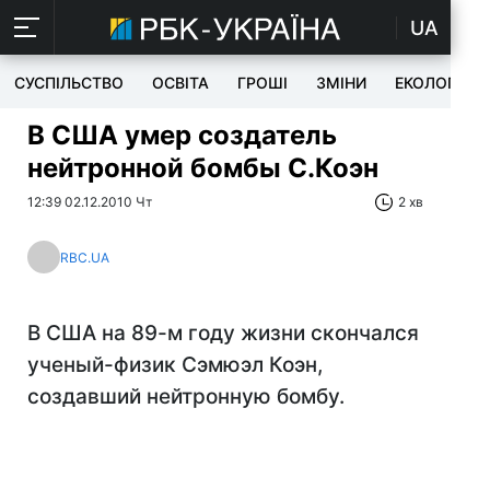
UA
СУСПІЛЬСТВО
ОСВІТА
ГРОШІ
ЗМІНИ
ЕКОЛОГІЯ
В США умер создатель
нейтронной бомбы С.Коэн
12:39 02.12.2010 Чт
2 хв
RBC.UA
В США на 89-м году жизни скончался
ученый-физик Сэмюэл Коэн,
создавший нейтронную бомбу.