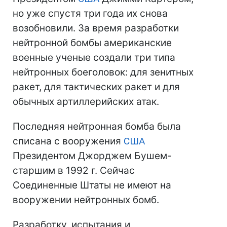
но уже спустя три года их снова
возобновили. За время разработки
нейтронной бомбы американские
военные ученые создали три типа
нейтронных боеголовок: для зенитных
ракет, для тактических ракет и для
обычных артиллерийских атак.
Последняя нейтронная бомба была
списана с вооружения
США
Президентом Джорджем Бушем-
старшим в 1992 г. Сейчас
Соединенные Штаты не имеют на
вооружении нейтронных бомб.
Разработку, испытания и