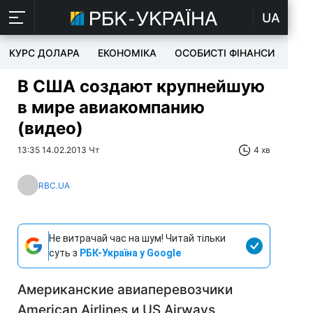
UA
КУРС ДОЛАРА
ЕКОНОМІКА
ОСОБИСТІ ФІНАНСИ
TEC
В США создают крупнейшую
в мире авиакомпанию
(видео)
13:35 14.02.2013 Чт
4 хв
RBC.UA
Не витрачай час на шум! Читай тільки
суть з
РБК-Україна у Google
Американские авиаперевозчики
American Airlines и US Airways