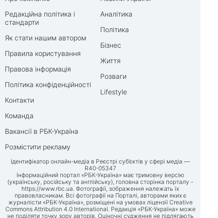
Редакційна політика і
Аналітика
стандарти
Політика
Як стати нашим автором
Бізнес
Правила користування
Життя
Правова інформація
Розваги
Політика конфіденційності
Lifestyle
Контакти
Команда
Вакансії в РБК-Україна
Розмістити рекламу
Ідентифікатор онлайн-медіа в Реєстрі суб’єктів у сфері медіа —
R40-05347
Інформаційний портал «РБК-Україна» має тримовну версію
(українську, російську та англійську), головна сторінка порталу -
https://www.rbc.ua
. Фотографії, зображення належать їх
правовласникам. Всі фотографії на Порталі, авторами яких є
журналісти «РБК-Україна», розміщені на умовах ліцензії Creative
Commons Attribution 4.0 International. Редакція «РБК-Україна» може
не поділяти точку зору авторів. Оціночні судження не підлягають