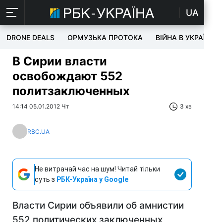
UA
DRONE DEALS
ОРМУЗЬКА ПРОТОКА
ВІЙНА В УКРАЇНІ
В Сирии власти
освобождают 552
политзаключенных
14:14 05.01.2012 Чт
3 хв
RBC.UA
Не витрачай час на шум! Читай тільки
суть з
РБК-Україна у Google
Власти Сирии объявили об амнистии
552 политических заключенных,