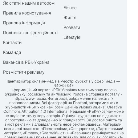
Як стати нашим автором
Бізнес
Правила користування
Життя
Правова інформація
Розваги
Політика конфіденційності
Lifestyle
Контакти
Команда
Вакансії в РБК-Україна
Розмістити рекламу
Ідентифікатор онлайн-медіа в Реєстрі суб’єктів у сфері медіа —
R40-05347
Інформаційний портал «РБК-Україна» має тримовну версію
(українську, російську та англійську), головна сторінка порталу -
https://www.rbc.ua
. Фотографії, зображення належать їх
правовласникам. Всі фотографії на Порталі, авторами яких є
журналісти «РБК-Україна», розміщені на умовах ліцензії Creative
Commons Attribution 4.0 International. Редакція «РБК-Україна» може
не поділяти точку зору авторів. Оціночні судження не підлягають
спростуванню та доведенню їх правдивості. За достовірність та
зміст реклами відповідальність несе рекламодавець. Матеріали,
позначені плашкою: «Прес-релізи», «Спецпроект», «Партнерський
матеріал», «Promo», «Благодійність», «Резонанс» розміщуються на
правах реклами і призначені, як правило, для осіб, які досягли 21-