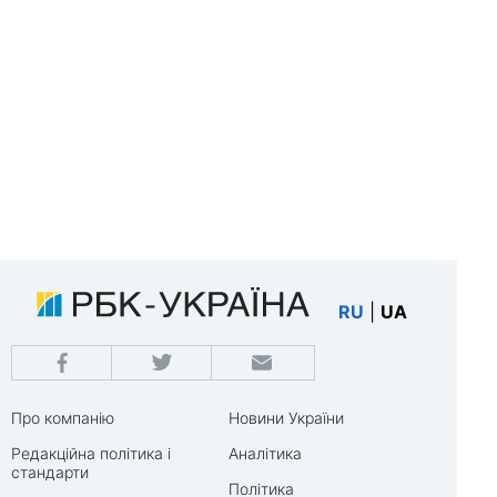
RU
|
UA
Про компанію
Новини України
Редакційна політика і
Аналітика
стандарти
Політика