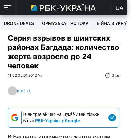
UA
DRONE DEALS
ОРМУЗЬКА ПРОТОКА
ВІЙНА В УКРАЇНІ
Серия взрывов в шиитских
районах Багдада: количество
жертв возросло до 24
человек
11:02 05.01.2012 Чт
3 хв
RBC.UA
Не витрачай час на шум! Читай тільки
суть з
РБК-Україна у Google
В Багдаде количество жертв серии