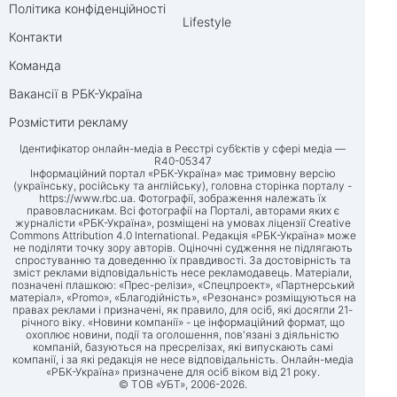
Політика конфіденційності
Lifestyle
Контакти
Команда
Вакансії в РБК-Україна
Розмістити рекламу
Ідентифікатор онлайн-медіа в Реєстрі суб’єктів у сфері медіа —
R40-05347
Інформаційний портал «РБК-Україна» має тримовну версію
(українську, російську та англійську), головна сторінка порталу -
https://www.rbc.ua
. Фотографії, зображення належать їх
правовласникам. Всі фотографії на Порталі, авторами яких є
журналісти «РБК-Україна», розміщені на умовах ліцензії Creative
Commons Attribution 4.0 International. Редакція «РБК-Україна» може
не поділяти точку зору авторів. Оціночні судження не підлягають
спростуванню та доведенню їх правдивості. За достовірність та
зміст реклами відповідальність несе рекламодавець. Матеріали,
позначені плашкою: «Прес-релізи», «Спецпроект», «Партнерський
матеріал», «Promo», «Благодійність», «Резонанс» розміщуються на
правах реклами і призначені, як правило, для осіб, які досягли 21-
річного віку. «Новини компанії» - це інформаційний формат, що
охоплює новини, події та оголошення, пов'язані з діяльністю
компаній, базуються на пресрелізах, які випускають самі
компанії, і за які редакція не несе відповідальність. Онлайн-медіа
«РБК-Україна» призначене для осіб віком від 21 року.
© ТОВ «УБТ», 2006-2026.