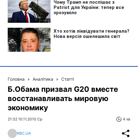
Головна
»
Аналітика
»
Статті
Б.Обама призвал G20 вместе
восстанавливать мировую
экономику
21:32 10.11.2010 Ср
4 хв
RBC.UA