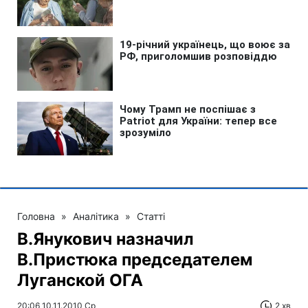
Головна
»
Аналітика
»
Статті
В.Янукович назначил
В.Пристюка председателем
Луганской ОГА
20:06 10.11.2010 Ср
2 хв