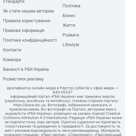
стандарти
Політика
Як стати нашим автором
Бізнес
Правила користування
Життя
Правова інформація
Розваги
Політика конфіденційності
Lifestyle
Контакти
Команда
Вакансії в РБК-Україна
Розмістити рекламу
Ідентифікатор онлайн-медіа в Реєстрі суб’єктів у сфері медіа —
R40-05347
Інформаційний портал «РБК-Україна» має тримовну версію
(українську, російську та англійську), головна сторінка порталу -
https://www.rbc.ua
. Фотографії, зображення належать їх
правовласникам. Всі фотографії на Порталі, авторами яких є
журналісти «РБК-Україна», розміщені на умовах ліцензії Creative
Commons Attribution 4.0 International. Редакція «РБК-Україна» може
не поділяти точку зору авторів. Оціночні судження не підлягають
спростуванню та доведенню їх правдивості. За достовірність та
зміст реклами відповідальність несе рекламодавець. Матеріали,
позначені плашкою: «Прес-релізи», «Спецпроект», «Партнерський