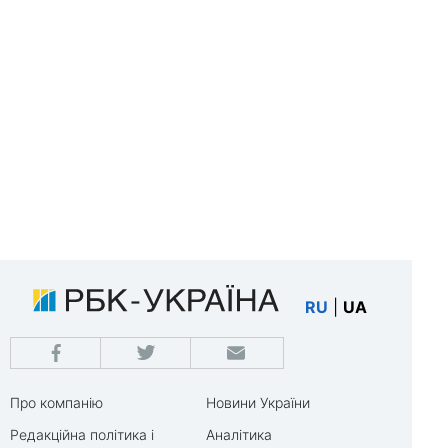
RU
|
UA
Про компанію
Новини України
Редакційна політика і
Аналітика