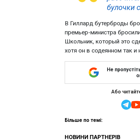
булочки 
В Гиллард бутерброды брос
премьер-министра бросили
Школьник, который это сде
хотя он в содеянном так и 
Не пропустіт
о
Або читайте
Більше по темі: