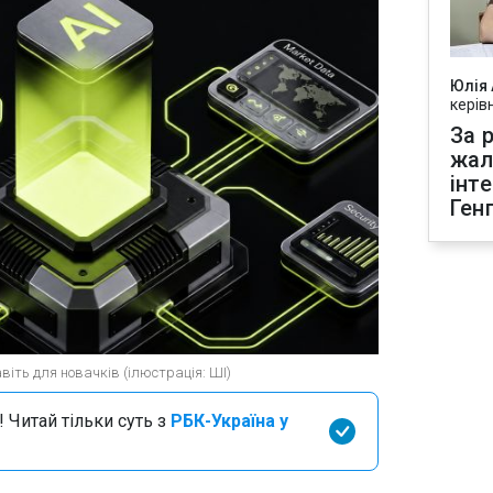
Юлія
керів
За р
жал
інт
Ген
іть для новачків (ілюстрація: ШІ)
 Читай тільки суть з
РБК-Україна у