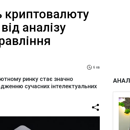
ть криптовалюту
від аналізу
равління
6 хв
лютному ринку стає значно
АНАЛ
адженню сучасних інтелектуальних