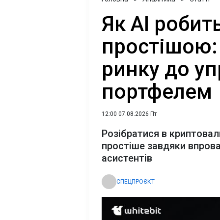
Як AI роби
простішою: 
ринку до уп
портфелем
12:00 07.08.2026 Пт
Розібратися в криптова
простіше завдяки впров
асистентів
СПЕЦПРОЄКТ