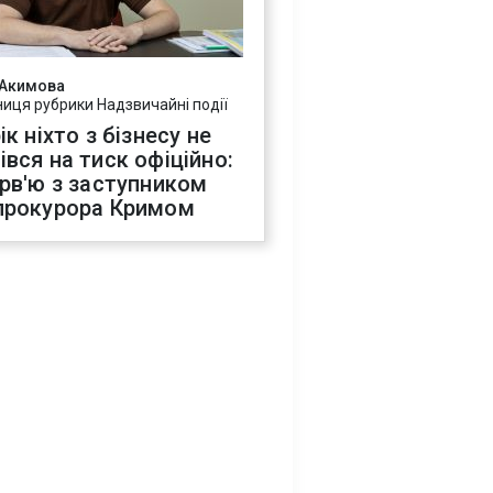
 Акимова
ниця рубрики Надзвичайні події
ік ніхто з бізнесу не
івся на тиск офіційно:
ерв'ю з заступником
прокурора Кримом