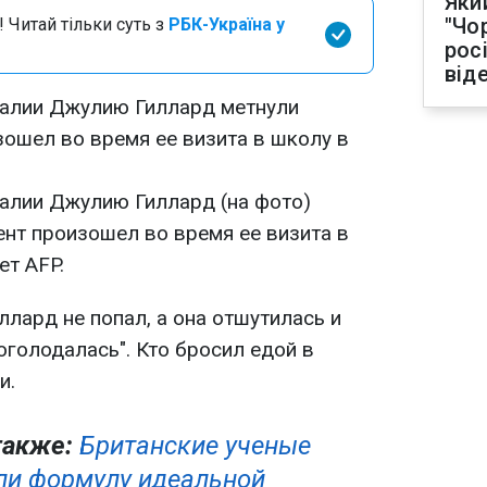
Яки
"Чо
 Читай тільки суть з
РБК-Україна у
рос
від
ралии Джулию Гиллард метнули
зошел во время ее визита в школу в
алии Джулию Гиллард (на фото)
ент произошел во время ее визита в
ет AFP.
ллард не попал, а она отшутилась и
роголодалась". Кто бросил едой в
и.
также:
Британские ученые
ли формулу идеальной