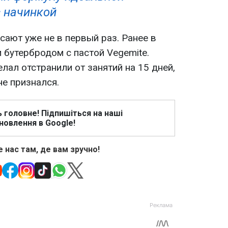
c начинкой
ают уже не в первый раз. Ранее в
 бутербродом с пастой Vegemite.
лал отстранили от занятий на 15 дней,
не признался.
ь головне! Підпишіться на наші
новлення в Google!
 нас там, де вам зручно!