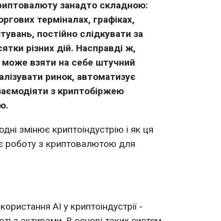
криптовалюту занадто складною:
оргових терміналах, графіках,
тувань, постійно слідкувати за
ятки різних дій. Насправді ж,
ії може взяти на себе штучний
налізувати ринок, автоматизує
взаємодіяти з криптобіржею
ою.
одні змінює криптоіндустрію і як ця
ує роботу з криптовалютою для
ористання AI у криптоіндустрії -
ті з активами. В основі таких систем