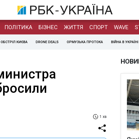
ПОЛІТИКА
БІЗНЕС
ЖИТТЯ
СПОРТ
WAVE
S
ОБСТРІЛ КИЄВА
DRONE DEALS
ОРМУЗЬКА ПРОТОКА
ВІЙНА В УКРАЇНІ
НОВИ
министра
бросили
1 хв