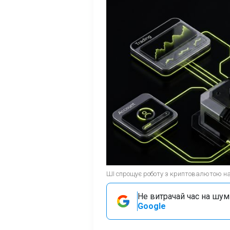
ШІ спрощує роботу з криптовалютою нав
Не витрачай час на шум!
Google