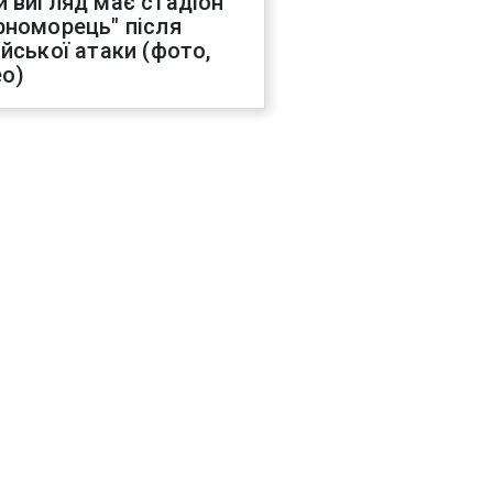
й вигляд має стадіон
рноморець" після
ійської атаки (фото,
ео)