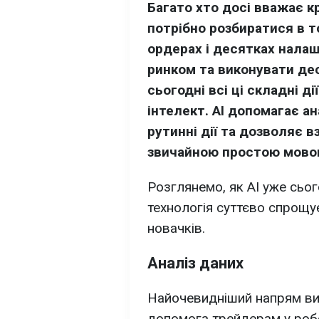
Багато хто досі вважає 
потрібно розбиратися в т
ордерах і десятках налаш
ринком та виконувати дес
сьогодні всі ці складні д
інтелект. AI допомагає а
рутинні дії та дозволяє 
звичайною простою мов
Розглянемо, як AI уже сьог
технологія суттєво спрощ
новачків.
Аналіз даних
Найочевидніший напрям вик
допомога трейдерам у робо