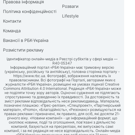
Правова інформація
Розваги
Політика конфіденційності
Lifestyle
Контакти
Команда
Вакансії в РБК-Україна
Розмістити рекламу
Ідентифікатор онлайн-медіа в Реєстрі суб’єктів у сфері медіа —
R40-05347
Інформаційний портал «РБК-Україна» має тримовну версію
(українську, російську та англійську), головна сторінка порталу -
https://www.rbc.ua
. Фотографії, зображення належать їх
правовласникам. Всі фотографії на Порталі, авторами яких є
журналісти «РБК-Україна», розміщені на умовах ліцензії Creative
Commons Attribution 4.0 International. Редакція «РБК-Україна» може
не поділяти точку зору авторів. Оціночні судження не підлягають
спростуванню та доведенню їх правдивості. За достовірність та
зміст реклами відповідальність несе рекламодавець. Матеріали,
позначені плашкою: «Прес-релізи», «Спецпроект», «Партнерський
матеріал», «Promo», «Благодійність», «Резонанс» розміщуються на
правах реклами і призначені, як правило, для осіб, які досягли 21-
річного віку. «Новини компанії» - це інформаційний формат, що
охоплює новини, події та оголошення, пов'язані з діяльністю
компаній, базуються на пресрелізах, які випускають самі
компанії, і за які редакція не несе відповідальність. Онлайн-медіа
«РБК-Україна» призначене для осіб віком від 21 року.