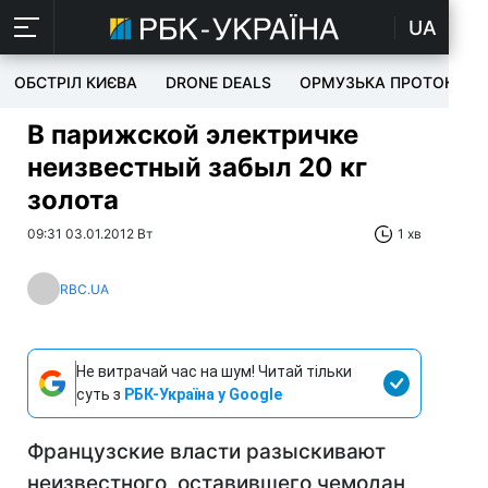
UA
ОБСТРІЛ КИЄВА
DRONE DEALS
ОРМУЗЬКА ПРОТОКА
В парижской электричке
неизвестный забыл 20 кг
золота
09:31 03.01.2012 Вт
1 хв
RBC.UA
Не витрачай час на шум! Читай тільки
суть з
РБК-Україна у Google
Французские власти разыскивают
неизвестного, оставившего чемодан