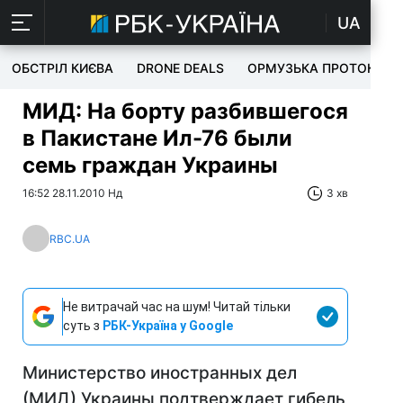
UA
ОБСТРІЛ КИЄВА
DRONE DEALS
ОРМУЗЬКА ПРОТОКА
МИД: На борту разбившегося
в Пакистане Ил-76 были
семь граждан Украины
16:52 28.11.2010 Нд
3 хв
RBC.UA
Не витрачай час на шум! Читай тільки
суть з
РБК-Україна у Google
Министерство иностранных дел
(МИД) Украины подтверждает гибель