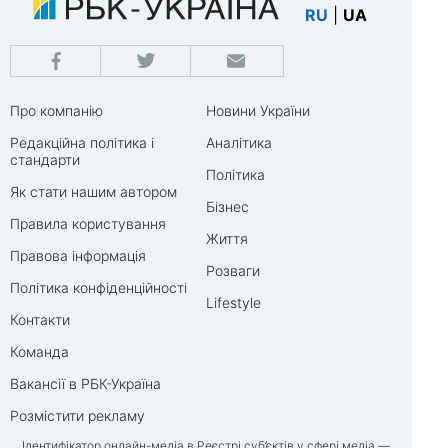
RU
|
UA
Про компанію
Новини України
Редакційна політика і
Аналітика
стандарти
Політика
Як стати нашим автором
Бізнес
Правила користування
Життя
Правова інформація
Розваги
Політика конфіденційності
Lifestyle
Контакти
Команда
Вакансії в РБК-Україна
Розмістити рекламу
Ідентифікатор онлайн-медіа в Реєстрі суб’єктів у сфері медіа —