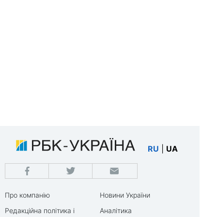
RU
|
UA
Про компанію
Новини України
Редакційна політика і
Аналітика