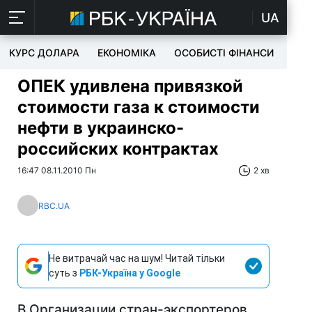
UA
КУРС ДОЛАРА
ЕКОНОМІКА
ОСОБИСТІ ФІНАНСИ
TEC
ОПЕК удивлена привязкой
стоимости газа к стоимости
нефти в украинско-
российских контрактах
16:47 08.11.2010 Пн
2 хв
RBC.UA
Не витрачай час на шум! Читай тільки
суть з
РБК-Україна у Google
В Организации стран-экспортеров