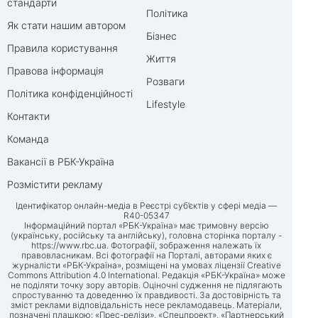
стандарти
Політика
Як стати нашим автором
Бізнес
Правила користування
Життя
Правова інформація
Розваги
Політика конфіденційності
Lifestyle
Контакти
Команда
Вакансії в РБК-Україна
Розмістити рекламу
Ідентифікатор онлайн-медіа в Реєстрі суб’єктів у сфері медіа —
R40-05347
Інформаційний портал «РБК-Україна» має тримовну версію
(українську, російську та англійську), головна сторінка порталу -
https://www.rbc.ua
. Фотографії, зображення належать їх
правовласникам. Всі фотографії на Порталі, авторами яких є
журналісти «РБК-Україна», розміщені на умовах ліцензії Creative
Commons Attribution 4.0 International. Редакція «РБК-Україна» може
не поділяти точку зору авторів. Оціночні судження не підлягають
спростуванню та доведенню їх правдивості. За достовірність та
зміст реклами відповідальність несе рекламодавець. Матеріали,
позначені плашкою: «Прес-релізи», «Спецпроект», «Партнерський