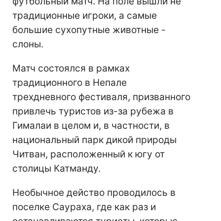
футбольный матч. На поле вышли не
традиционные игроки, а самые
большие сухопутные животные -
слоны.
Матч состоялся в рамках
традиционного в Непале
трехдневного фестиваля, призванного
привлечь туристов из-за рубежа в
Гималаи в целом и, в частности, в
национальный парк дикой природы
Читван, расположенный к югу от
столицы Катманду.
Необычное действо проводилось в
поселке Саураха, где как раз и