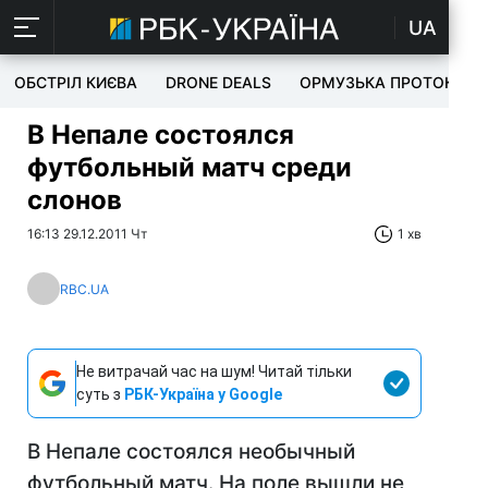
UA
ОБСТРІЛ КИЄВА
DRONE DEALS
ОРМУЗЬКА ПРОТОКА
В Непале состоялся
футбольный матч среди
слонов
16:13 29.12.2011 Чт
1 хв
RBC.UA
Не витрачай час на шум! Читай тільки
суть з
РБК-Україна у Google
В Непале состоялся необычный
футбольный матч. На поле вышли не