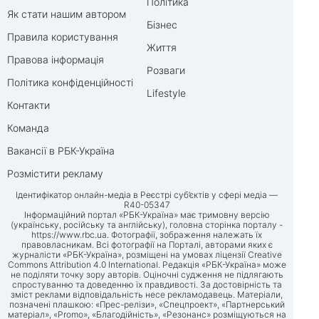
Політика
Як стати нашим автором
Бізнес
Правила користування
Життя
Правова інформація
Розваги
Політика конфіденційності
Lifestyle
Контакти
Команда
Вакансії в РБК-Україна
Розмістити рекламу
Ідентифікатор онлайн-медіа в Реєстрі суб’єктів у сфері медіа —
R40-05347
Інформаційний портал «РБК-Україна» має тримовну версію
(українську, російську та англійську), головна сторінка порталу -
https://www.rbc.ua
. Фотографії, зображення належать їх
правовласникам. Всі фотографії на Порталі, авторами яких є
журналісти «РБК-Україна», розміщені на умовах ліцензії Creative
Commons Attribution 4.0 International. Редакція «РБК-Україна» може
не поділяти точку зору авторів. Оціночні судження не підлягають
спростуванню та доведенню їх правдивості. За достовірність та
зміст реклами відповідальність несе рекламодавець. Матеріали,
позначені плашкою: «Прес-релізи», «Спецпроект», «Партнерський
матеріал», «Promo», «Благодійність», «Резонанс» розміщуються на