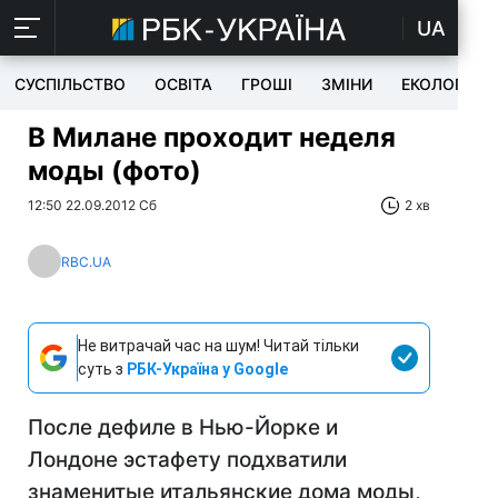
UA
СУСПІЛЬСТВО
ОСВІТА
ГРОШІ
ЗМІНИ
ЕКОЛОГІЯ
В Милане проходит неделя
моды (фото)
12:50 22.09.2012 Сб
2 хв
RBC.UA
Не витрачай час на шум! Читай тільки
суть з
РБК-Україна у Google
После дефиле в Нью-Йорке и
Лондоне эстафету подхватили
знаменитые итальянские дома моды,