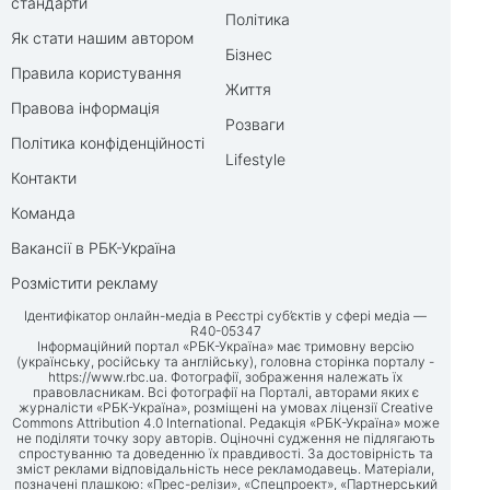
стандарти
Політика
Як стати нашим автором
Бізнес
Правила користування
Життя
Правова інформація
Розваги
Політика конфіденційності
Lifestyle
Контакти
Команда
Вакансії в РБК-Україна
Розмістити рекламу
Ідентифікатор онлайн-медіа в Реєстрі суб’єктів у сфері медіа —
R40-05347
Інформаційний портал «РБК-Україна» має тримовну версію
(українську, російську та англійську), головна сторінка порталу -
https://www.rbc.ua
. Фотографії, зображення належать їх
правовласникам. Всі фотографії на Порталі, авторами яких є
журналісти «РБК-Україна», розміщені на умовах ліцензії Creative
Commons Attribution 4.0 International. Редакція «РБК-Україна» може
не поділяти точку зору авторів. Оціночні судження не підлягають
спростуванню та доведенню їх правдивості. За достовірність та
зміст реклами відповідальність несе рекламодавець. Матеріали,
позначені плашкою: «Прес-релізи», «Спецпроект», «Партнерський