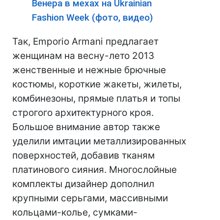
Венера в мехах на Ukrainian
Fashion Week (фото, видео)
Так, Emporio Armani предлагает
женщинам на весну-лето 2013
женственные и нежные брючные
костюмы, короткие жакеты, жилеты,
комбинезоны, прямые платья и топы
строгого архитектурного кроя.
Большое внимание автор также
уделили имтации металлизированных
поверхностей, добавив тканям
платинового сияния. Многослойные
комплекты дизайнер дополнил
крупными серьгами, массивными
кольцами-колье, сумками-