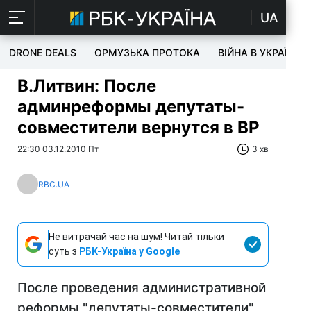
UA
DRONE DEALS
ОРМУЗЬКА ПРОТОКА
ВІЙНА В УКРАЇНІ
В.Литвин: После
админреформы депутаты-
совместители вернутся в ВР
22:30 03.12.2010 Пт
3 хв
RBC.UA
Не витрачай час на шум! Читай тільки
суть з
РБК-Україна у Google
После проведения административной
реформы "депутаты-совместители"