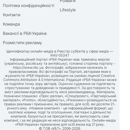
Розваги
Політика конфіденційності
Lifestyle
Контакти
Команда
Вакансії в РБК-Україна
Розмістити рекламу
Ідентифікатор онлайн-медіа в Реєстрі суб’єктів у сфері медіа —
R40-05347
Інформаційний портал «РБК-Україна» має тримовну версію
(українську, російську та англійську), головна сторінка порталу -
https://www.rbc.ua
. Фотографії, зображення належать їх
правовласникам. Всі фотографії на Порталі, авторами яких є
журналісти «РБК-Україна», розміщені на умовах ліцензії Creative
Commons Attribution 4.0 International. Редакція «РБК-Україна» може
не поділяти точку зору авторів. Оціночні судження не підлягають
спростуванню та доведенню їх правдивості. За достовірність та
зміст реклами відповідальність несе рекламодавець. Матеріали,
позначені плашкою: «Прес-релізи», «Спецпроект», «Партнерський
матеріал», «Promo», «Благодійність», «Резонанс» розміщуються на
правах реклами і призначені, як правило, для осіб, які досягли 21-
річного віку. «Новини компанії» - це інформаційний формат, що
охоплює новини, події та оголошення, пов'язані з діяльністю
компаній, базуються на пресрелізах, які випускають самі
компанії, і за які редакція не несе відповідальність. Онлайн-медіа
«РБК-Україна» призначене для осіб віком від 21 року.
© ТОВ «УБТ», 2006-2026.