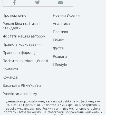
Про компанію
Новини України
Редакційна політика і
Аналітика
стандарти
Політика
Як стати нашим автором
Бізнес
Правила користування
Життя
Правова інформація
Розваги
Політика конфіденційності
Lifestyle
Контакти
Команда
Вакансії в РБК-Україна
Розмістити рекламу
Ідентифікатор онлайн-медіа в Реєстрі суб’єктів у сфері медіа —
R40-05347 Інформаційний портал «РБК-Україна» має тримовну
версію (українську, російську та англійську), головна сторінка
порталу -
https://www.rbc.ua
. Фотографії, зображення належать їх