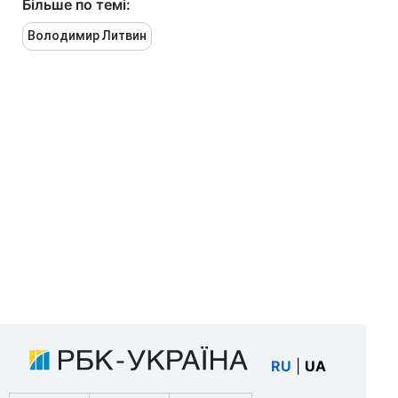
Більше по темі:
Володимир Литвин
RU
|
UA