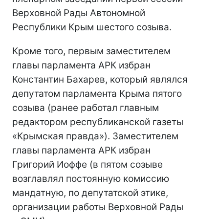
Верховной Рады Автономной
Республики Крым шестого созыва.
Кроме того, первым заместителем
главы парламента АРК избран
Константин Бахарев, который являлся
депутатом парламента Крыма пятого
созыва (ранее работал главным
редактором республиканской газеты
«Крымская правда»). Заместителем
главы парламента АРК избран
Григорий Иоффе (в пятом созыве
возглавлял постоянную комиссию
мандатную, по депутатской этике,
организации работы Верховной Рады