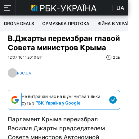
UA
DRONE DEALS
ОРМУЗЬКА ПРОТОКА
ВІЙНА В УКРАЇНІ
В.Джарты переизбран главой
Совета министров Крыма
12:07 16.11.2010 Вт
2 хв
RBC.UA
Не витрачай час на шум! Читай тільки
суть з
РБК-Україна у Google
Парламент Крыма переизбрал
Василия Джарты председателем
Совета министров Автономной