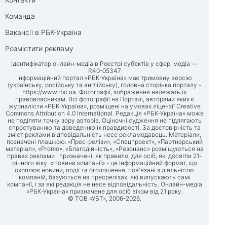
Команда
Вакансії в РБК-Україна
Розмістити рекламу
Ідентифікатор онлайн-медіа в Реєстрі суб’єктів у сфері медіа —
R40-05347
Інформаційний портал «РБК-Україна» має тримовну версію
(українську, російську та англійську), головна сторінка порталу -
https://www.rbc.ua
. Фотографії, зображення належать їх
правовласникам. Всі фотографії на Порталі, авторами яких є
журналісти «РБК-Україна», розміщені на умовах ліцензії Creative
Commons Attribution 4.0 International. Редакція «РБК-Україна» може
не поділяти точку зору авторів. Оціночні судження не підлягають
спростуванню та доведенню їх правдивості. За достовірність та
зміст реклами відповідальність несе рекламодавець. Матеріали,
позначені плашкою: «Прес-релізи», «Спецпроект», «Партнерський
матеріал», «Promo», «Благодійність», «Резонанс» розміщуються на
правах реклами і призначені, як правило, для осіб, які досягли 21-
річного віку. «Новини компанії» - це інформаційний формат, що
охоплює новини, події та оголошення, пов'язані з діяльністю
компаній, базуються на пресрелізах, які випускають самі
компанії, і за які редакція не несе відповідальність. Онлайн-медіа
«РБК-Україна» призначене для осіб віком від 21 року.
© ТОВ «УБТ», 2006-2026.