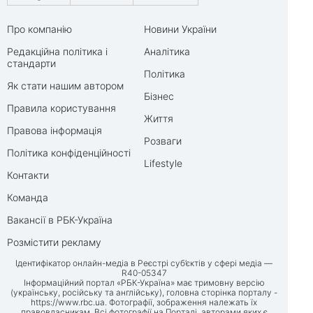
Про компанію
Новини України
Редакційна політика і
Аналітика
стандарти
Політика
Як стати нашим автором
Бізнес
Правила користування
Життя
Правова інформація
Розваги
Політика конфіденційності
Lifestyle
Контакти
Команда
Вакансії в РБК-Україна
Розмістити рекламу
Ідентифікатор онлайн-медіа в Реєстрі суб’єктів у сфері медіа —
R40-05347
Інформаційний портал «РБК-Україна» має тримовну версію
(українську, російську та англійську), головна сторінка порталу -
https://www.rbc.ua
. Фотографії, зображення належать їх
правовласникам. Всі фотографії на Порталі, авторами яких є