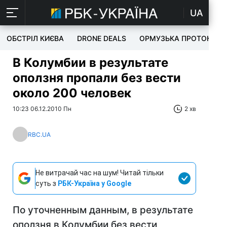
UA
ОБСТРІЛ КИЄВА
DRONE DEALS
ОРМУЗЬКА ПРОТОКА
В Колумбии в результате
оползня пропали без вести
около 200 человек
10:23 06.12.2010 Пн
2 хв
RBC.UA
Не витрачай час на шум! Читай тільки
суть з
РБК-Україна у Google
По уточненным данным, в результате
оползня в Колумбии без вести