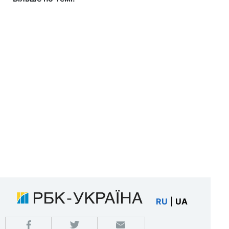
RU
|
UA