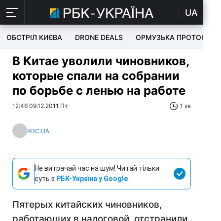
UA
ОБСТРІЛ КИЄВА
DRONE DEALS
ОРМУЗЬКА ПРОТОКА
В Китае уволили чиновников,
которые спали на собрании
по борьбе с ленью на работе
12:46 09.12.2011 Пт
1 хв
RBC.UA
Не витрачай час на шум! Читай тільки
суть з
РБК-Україна у Google
Пятерых китайских чиновников,
работающих в налоговой, отстранили