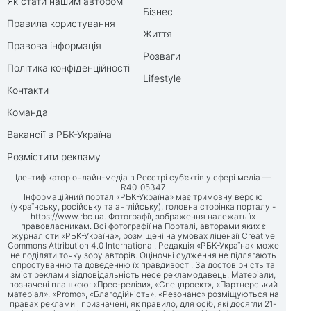
Як стати нашим автором
Бізнес
Правила користування
Життя
Правова інформація
Розваги
Політика конфіденційності
Lifestyle
Контакти
Команда
Вакансії в РБК-Україна
Розмістити рекламу
Ідентифікатор онлайн-медіа в Реєстрі суб’єктів у сфері медіа —
R40-05347
Інформаційний портал «РБК-Україна» має тримовну версію
(українську, російську та англійську), головна сторінка порталу -
https://www.rbc.ua
. Фотографії, зображення належать їх
правовласникам. Всі фотографії на Порталі, авторами яких є
журналісти «РБК-Україна», розміщені на умовах ліцензії Creative
Commons Attribution 4.0 International. Редакція «РБК-Україна» може
не поділяти точку зору авторів. Оціночні судження не підлягають
спростуванню та доведенню їх правдивості. За достовірність та
зміст реклами відповідальність несе рекламодавець. Матеріали,
позначені плашкою: «Прес-релізи», «Спецпроект», «Партнерський
матеріал», «Promo», «Благодійність», «Резонанс» розміщуються на
правах реклами і призначені, як правило, для осіб, які досягли 21-