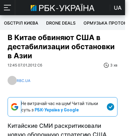
UA
ОБСТРІЛ КИЄВА
DRONE DEALS
ОРМУЗЬКА ПРОТОКА
В Китае обвиняют США в
дестабилизации обстановки
в Азии
12:45 07.01.2012 Сб
3 хв
RBC.UA
Не витрачай час на шум! Читай тільки
суть з
РБК-Україна у Google
Китайские СМИ раскритиковали
новую оборонную стратегию США,