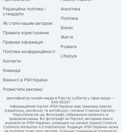
Редакційна політика і
Аналітика
стандарти
Політика
Як стати нашим автором
Бізнес
Правила користування
Життя
Правова інформація
Розваги
Політика конфіденційності
Lifestyle
Контакти
Команда
Вакансії в РБК-Україна
Розмістити рекламу
Ідентифікатор онлайн-медіа в Реєстрі суб’єктів у сфері медіа —
R40-05347
Інформаційний портал «РБК-Україна» має тримовну версію
(українську, російську та англійську), головна сторінка порталу -
https://www.rbc.ua
. Фотографії, зображення належать їх
правовласникам. Всі фотографії на Порталі, авторами яких є
журналісти «РБК-Україна», розміщені на умовах ліцензії Creative
Commons Attribution 4.0 International. Редакція «РБК-Україна» може
не поділяти точку зору авторів. Оціночні судження не підлягають