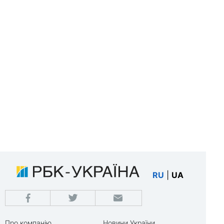
RU
|
UA
Про компанію
Новини України