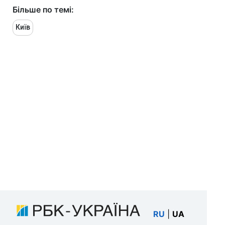
Більше по темі:
Київ
RU
|
UA