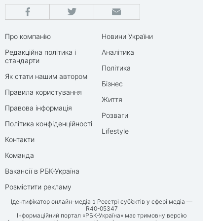
Про компанію
Новини України
Редакційна політика і
Аналітика
стандарти
Політика
Як стати нашим автором
Бізнес
Правила користування
Життя
Правова інформація
Розваги
Політика конфіденційності
Lifestyle
Контакти
Команда
Вакансії в РБК-Україна
Розмістити рекламу
Ідентифікатор онлайн-медіа в Реєстрі суб’єктів у сфері медіа —
R40-05347
Інформаційний портал «РБК-Україна» має тримовну версію