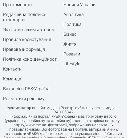
Про компанію
Новини України
Редакційна політика і
Аналітика
стандарти
Політика
Як стати нашим автором
Бізнес
Правила користування
Життя
Правова інформація
Розваги
Політика конфіденційності
Lifestyle
Контакти
Команда
Вакансії в РБК-Україна
Розмістити рекламу
Ідентифікатор онлайн-медіа в Реєстрі суб’єктів у сфері медіа —
R40-05347
Інформаційний портал «РБК-Україна» має тримовну версію
(українську, російську та англійську), головна сторінка порталу -
https://www.rbc.ua
. Фотографії, зображення належать їх
правовласникам. Всі фотографії на Порталі, авторами яких є
журналісти «РБК-Україна», розміщені на умовах ліцензії Creative
Commons Attribution 4.0 International. Редакція «РБК-Україна» може