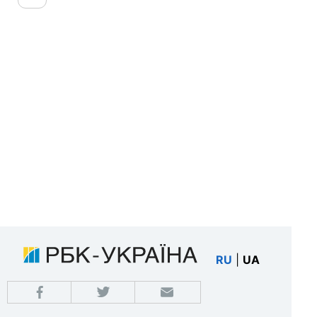
RU
|
UA